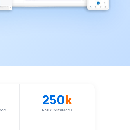
250
k
ndo
PABX instalados