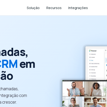
Solução
Recursos
Integrações
madas,
CRM
em
ção
 chamadas,
 integração com
a crescer.