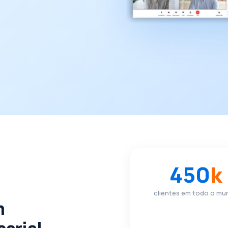
450
k
clientes em todo o mu
m
arial