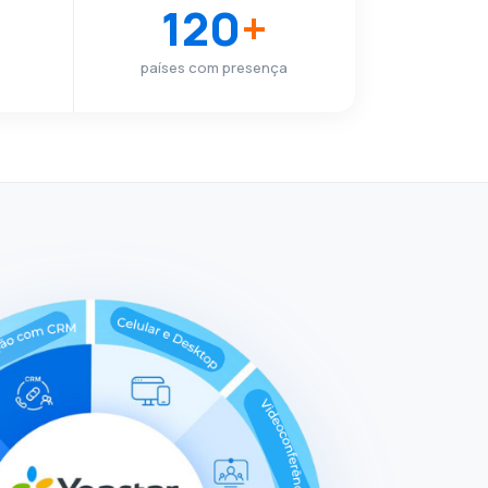
120
+
países com presença