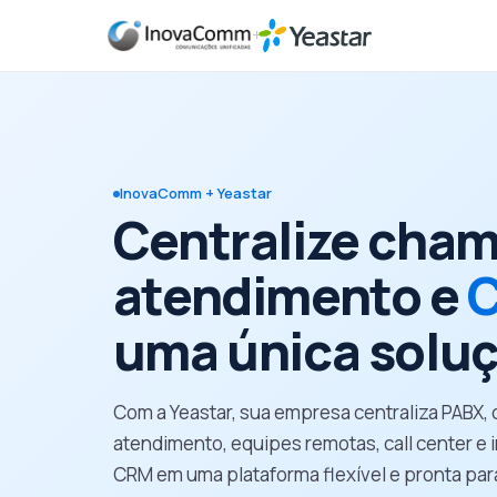
+
InovaComm + Yeastar
Centralize cha
atendimento e
uma única solu
Com a Yeastar, sua empresa centraliza PABX,
atendimento, equipes remotas, call center e
CRM em uma plataforma flexível e pronta par