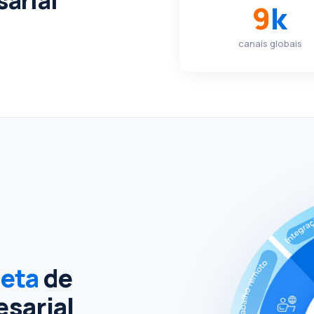
9
k
canais globais
eta
de
sarial